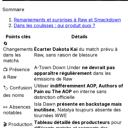
Sommaire
Remaniements et surprises à Raw et Smackdown
Dans les coulisses : qui produit quoi ?
Points clés
Détails
🔄
Changements
Écarter Dakota Kai
du match prévu à
dans les
Raw, sans raison de blessure
matchs
A-Town Down Under
ne devrait pas
📺 Présence
apparaître régulièrement
dans les
à Raw
émissions de Raw
Utiliser
indifféremment AOP, Authors of
🏷️ Confusion
Pain ou The AOP
en interne sans
des noms
distinction officielle
Isla Dawn
présente en backstage mais
👀 Absences
inutilisée
, Natalya toujours absente des
notables
tournées WWE
Tableau détaillé des producteurs
pour
🎬 Production
différents matchs et segments des