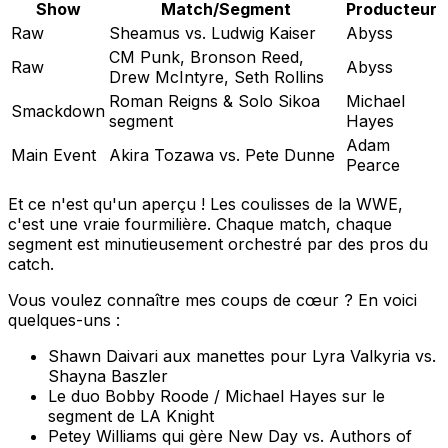
Show
Match/Segment
Producteur
Raw
Sheamus vs. Ludwig Kaiser
Abyss
CM Punk, Bronson Reed,
Raw
Abyss
Drew McIntyre, Seth Rollins
Roman Reigns & Solo Sikoa
Michael
Smackdown
segment
Hayes
Adam
Main Event
Akira Tozawa vs. Pete Dunne
Pearce
Et ce n'est qu'un aperçu ! Les coulisses de la WWE,
c'est une vraie fourmilière. Chaque match, chaque
segment est minutieusement orchestré par des pros du
catch.
Vous voulez connaître mes coups de cœur ? En voici
quelques-uns :
Shawn Daivari aux manettes pour Lyra Valkyria vs.
Shayna Baszler
Le duo Bobby Roode / Michael Hayes sur le
segment de LA Knight
Petey Williams qui gère New Day vs. Authors of