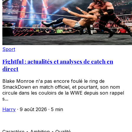
Sport
Fightful : actualités et analyses de catch en
direct
Blake Monroe n'a pas encore foulé le ring de
SmackDown en match officiel, et pourtant, son nom
circule dans les couloirs de la WWE depuis son rappel
s...
Harry
·
9 août 2026
·
5 min
Caractère • Ambition • Qualité