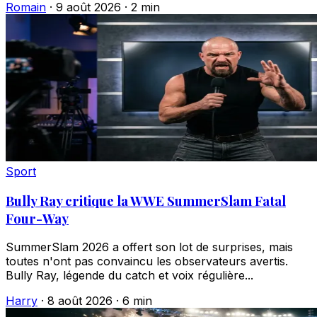
Romain
·
9 août 2026
·
2 min
Sport
Bully Ray critique la WWE SummerSlam Fatal
Four-Way
SummerSlam 2026 a offert son lot de surprises, mais
toutes n'ont pas convaincu les observateurs avertis.
Bully Ray, légende du catch et voix régulière...
Harry
·
8 août 2026
·
6 min