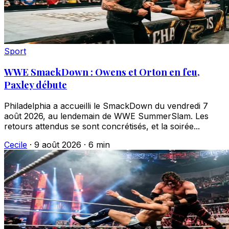
Sport
WWE SmackDown : Owens et Orton en feu,
Paxley débute
Philadelphia a accueilli le SmackDown du vendredi 7
août 2026, au lendemain de WWE SummerSlam. Les
retours attendus se sont concrétisés, et la soirée...
Cecile
·
9 août 2026
·
6 min