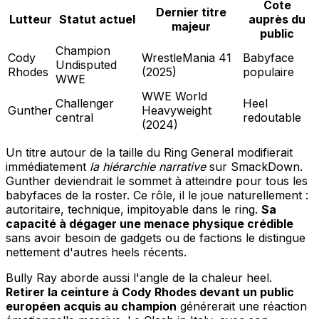
Cote
Dernier titre
Lutteur
Statut actuel
auprès du
majeur
public
Champion
Cody
WrestleMania 41
Babyface
Undisputed
Rhodes
(2025)
populaire
WWE
WWE World
Challenger
Heel
Gunther
Heavyweight
central
redoutable
(2024)
Un titre autour de la taille du Ring General modifierait
immédiatement
la hiérarchie narrative
sur SmackDown.
Gunther deviendrait le sommet à atteindre pour tous les
babyfaces de la roster. Ce rôle, il le joue naturellement :
autoritaire, technique, impitoyable dans le ring.
Sa
capacité à dégager une menace physique crédible
sans avoir besoin de gadgets ou de factions le distingue
nettement d'autres heels récents.
Bully Ray aborde aussi l'angle de la chaleur heel.
Retirer la ceinture à Cody Rhodes devant un public
européen acquis au champion
générerait une réaction