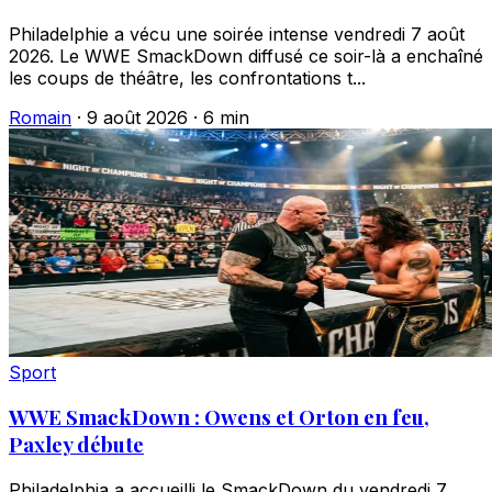
Philadelphie a vécu une soirée intense vendredi 7 août
2026. Le WWE SmackDown diffusé ce soir-là a enchaîné
les coups de théâtre, les confrontations t...
Romain
·
9 août 2026
·
6 min
Sport
WWE SmackDown : Owens et Orton en feu,
Paxley débute
Philadelphia a accueilli le SmackDown du vendredi 7