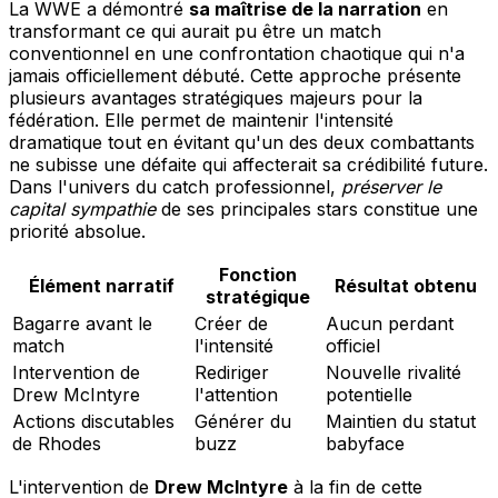
La WWE a démontré
sa maîtrise de la narration
en
transformant ce qui aurait pu être un match
conventionnel en une confrontation chaotique qui n'a
jamais officiellement débuté. Cette approche présente
plusieurs avantages stratégiques majeurs pour la
fédération. Elle permet de maintenir l'intensité
dramatique tout en évitant qu'un des deux combattants
ne subisse une défaite qui affecterait sa crédibilité future.
Dans l'univers du catch professionnel,
préserver le
capital sympathie
de ses principales stars constitue une
priorité absolue.
Fonction
Élément narratif
Résultat obtenu
stratégique
Bagarre avant le
Créer de
Aucun perdant
match
l'intensité
officiel
Intervention de
Rediriger
Nouvelle rivalité
Drew McIntyre
l'attention
potentielle
Actions discutables
Générer du
Maintien du statut
de Rhodes
buzz
babyface
L'intervention de
Drew McIntyre
à la fin de cette