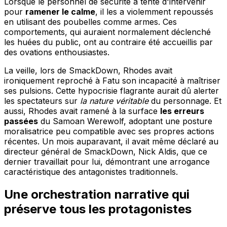
Lorsque le personnel de sécurité a tenté d'intervenir
pour
ramener le calme
, il les a violemment repoussés
en utilisant des poubelles comme armes. Ces
comportements, qui auraient normalement déclenché
les huées du public, ont au contraire été accueillis par
des ovations enthousiastes.
La veille, lors de SmackDown, Rhodes avait
ironiquement reproché à Fatu son incapacité à maîtriser
ses pulsions. Cette hypocrisie flagrante aurait dû alerter
les spectateurs sur
la nature véritable
du personnage. Et
aussi, Rhodes avait ramené à la surface
les erreurs
passées
du Samoan Werewolf, adoptant une posture
moralisatrice peu compatible avec ses propres actions
récentes. Un mois auparavant, il avait même déclaré au
directeur général de SmackDown, Nick Aldis, que ce
dernier travaillait pour lui, démontrant une arrogance
caractéristique des antagonistes traditionnels.
Une orchestration narrative qui
préserve tous les protagonistes