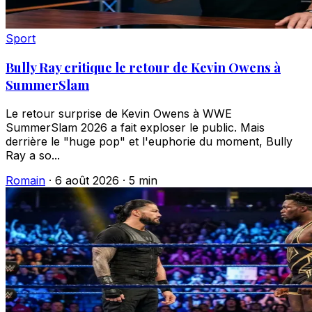
Sport
Bully Ray critique le retour de Kevin Owens à
SummerSlam
Le retour surprise de Kevin Owens à WWE
SummerSlam 2026 a fait exploser le public. Mais
derrière le "huge pop" et l'euphorie du moment, Bully
Ray a so...
Romain
·
6 août 2026
·
5 min