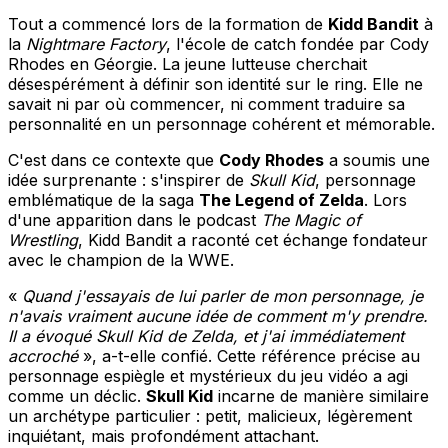
Tout a commencé lors de la formation de
Kidd Bandit
à
la
Nightmare Factory
, l'école de catch fondée par Cody
Rhodes en Géorgie. La jeune lutteuse cherchait
désespérément à définir son identité sur le ring. Elle ne
savait ni par où commencer, ni comment traduire sa
personnalité en un personnage cohérent et mémorable.
C'est dans ce contexte que
Cody Rhodes
a soumis une
idée surprenante : s'inspirer de
Skull Kid
, personnage
emblématique de la saga
The Legend of Zelda
. Lors
d'une apparition dans le podcast
The Magic of
Wrestling
, Kidd Bandit a raconté cet échange fondateur
avec le champion de la WWE.
«
Quand j'essayais de lui parler de mon personnage, je
n'avais vraiment aucune idée de comment m'y prendre.
Il a évoqué Skull Kid de Zelda, et j'ai immédiatement
accroché
», a-t-elle confié. Cette référence précise au
personnage espiègle et mystérieux du jeu vidéo a agi
comme un déclic.
Skull Kid
incarne de manière similaire
un archétype particulier : petit, malicieux, légèrement
inquiétant, mais profondément attachant.