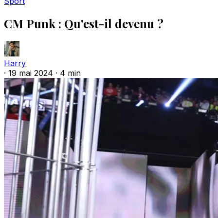
Sport
CM Punk : Qu'est-il devenu ?
Harry
·
19 mai 2024
·
4 min