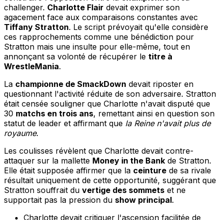
challenger.
Charlotte Flair
devait exprimer son
agacement face aux comparaisons constantes avec
Tiffany Stratton
. Le script prévoyait qu'elle considère
ces rapprochements comme une bénédiction pour
Stratton mais une insulte pour elle-même, tout en
annonçant sa volonté de récupérer le
titre à
WrestleMania
.
La
championne de SmackDown
devait riposter en
questionnant l'activité réduite de son adversaire. Stratton
était censée souligner que Charlotte n'avait disputé que
30
matchs en trois ans
, remettant ainsi en question son
statut de leader et affirmant que
la Reine n'avait plus de
royaume
.
Les coulisses révèlent que Charlotte devait contre-
attaquer sur la mallette
Money in the Bank
de Stratton.
Elle était supposée affirmer que la
ceinture
de sa rivale
résultait uniquement de cette opportunité, suggérant que
Stratton souffrait du
vertige des sommets
et ne
supportait pas la pression du
show principal
.
Charlotte devait critiquer l'ascension facilitée de