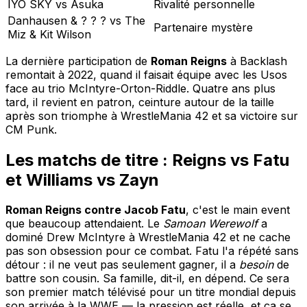
IYO SKY vs Asuka
Rivalité personnelle
Danhausen & ? ? ? vs The
Partenaire mystère
Miz & Kit Wilson
La dernière participation de
Roman Reigns
à Backlash
remontait à 2022, quand il faisait équipe avec les Usos
face au trio McIntyre-Orton-Riddle. Quatre ans plus
tard, il revient en patron, ceinture autour de la taille
après son triomphe à WrestleMania 42 et sa victoire sur
CM Punk.
Les matchs de titre : Reigns vs Fatu
et Williams vs Zayn
Roman Reigns contre Jacob Fatu
, c'est le main event
que beaucoup attendaient. Le
Samoan Werewolf
a
dominé Drew McIntyre à WrestleMania 42 et ne cache
pas son obsession pour ce combat. Fatu l'a répété sans
détour : il ne veut pas seulement gagner, il a
besoin
de
battre son cousin. Sa famille, dit-il, en dépend. Ce sera
son premier match télévisé pour un titre mondial depuis
son arrivée à la WWE — la pression est réelle, et ça se