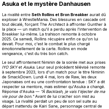
Asuka et le mystère Danhausen
La rivalité entre
Seth Rollins et Bron Breakker
aurait dû
exploser à WrestleMania. Des blessures en cascade ont
tout décalé, forçant The Architect à affronter Gunther à
la place — un match qu'il a perdu après l'intervention de
Breakker lui-même. La trahison remonte à octobre
2025. Ce samedi, Rollins récupère enfin ce qu'on lui
devait. Pour moi, c'est le combat le plus chargé
émotionnellement de la carte. Rollins en mode
vengeance, c'est du très bon catch.
Le seul affrontement féminin de la soirée met aux prises
IYO SKY
et
Asuka
. Leur seul précédent télévisé remonte
à septembre 2023, lors d'un match pour le titre féminin
de SmackDown. Lundi 4 mai, lors de Raw, les deux
Japonaises ont eu une confrontation tendue : SKY a dit
respecter sa mentore, mais estimer qu'Asuka a changé.
Réponse d'Asuka —
"À Backlash, je vais t'éjecter de ma
vie pour de bon."
Avant de lui cracher son mist au
visage. La rivalité perdait un peu de son sel suite au
départ inattendu de Kairi Sane, personnage central de