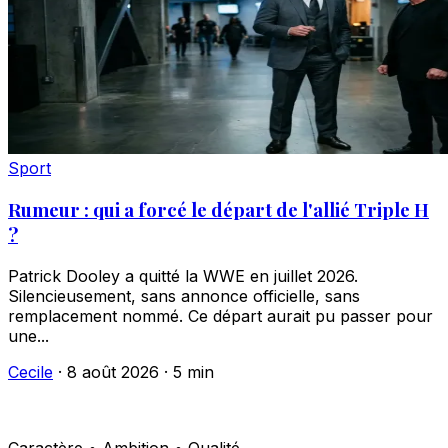
Sport
Rumeur : qui a forcé le départ de l'allié Triple H
?
Patrick Dooley a quitté la WWE en juillet 2026.
Silencieusement, sans annonce officielle, sans
remplacement nommé. Ce départ aurait pu passer pour
une...
Cecile
·
8 août 2026
·
5 min
Caractère • Ambition • Qualité