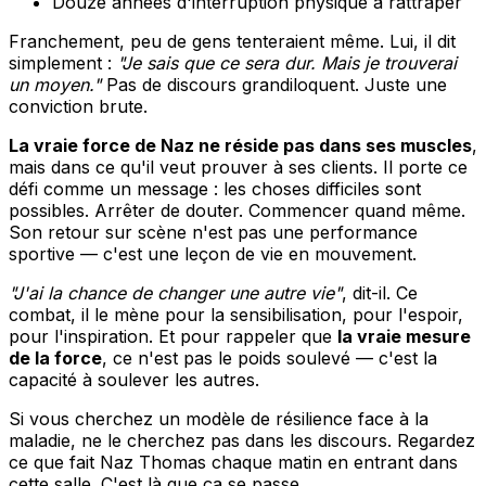
Douze années d'interruption physique à rattraper
Franchement, peu de gens tenteraient même. Lui, il dit
simplement :
"Je sais que ce sera dur. Mais je trouverai
un moyen."
Pas de discours grandiloquent. Juste une
conviction brute.
La vraie force de Naz ne réside pas dans ses muscles
,
mais dans ce qu'il veut prouver à ses clients. Il porte ce
défi comme un message : les choses difficiles sont
possibles. Arrêter de douter. Commencer quand même.
Son retour sur scène n'est pas une performance
sportive — c'est une leçon de vie en mouvement.
"J'ai la chance de changer une autre vie"
, dit-il. Ce
combat, il le mène pour la sensibilisation, pour l'espoir,
pour l'inspiration. Et pour rappeler que
la vraie mesure
de la force
, ce n'est pas le poids soulevé — c'est la
capacité à soulever les autres.
Si vous cherchez un modèle de résilience face à la
maladie, ne le cherchez pas dans les discours. Regardez
ce que fait Naz Thomas chaque matin en entrant dans
cette salle. C'est là que ça se passe.