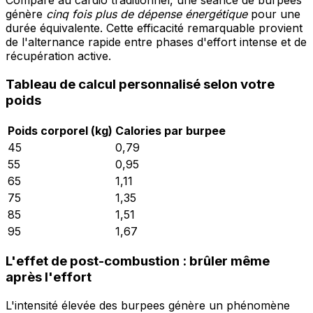
Comparé au cardio traditionnel, une séance de burpees
génère
cinq fois plus de dépense énergétique
pour une
durée équivalente. Cette efficacité remarquable provient
de l'alternance rapide entre phases d'effort intense et de
récupération active.
Tableau de calcul personnalisé selon votre
poids
Poids corporel (kg)
Calories par burpee
45
0,79
55
0,95
65
1,11
75
1,35
85
1,51
95
1,67
L'effet de post-combustion : brûler même
après l'effort
L'intensité élevée des burpees génère un phénomène