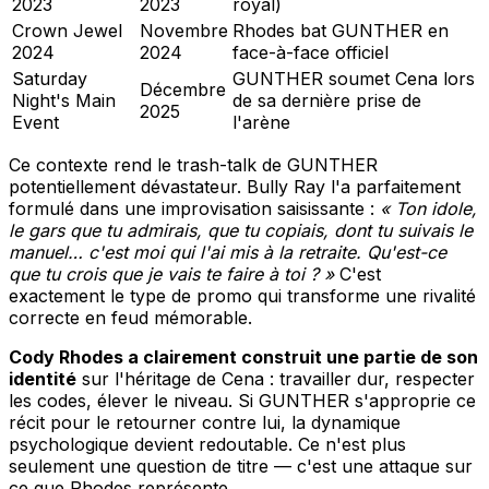
2023
2023
royal)
Crown Jewel
Novembre
Rhodes bat GUNTHER en
2024
2024
face-à-face officiel
Saturday
GUNTHER soumet Cena lors
Décembre
Night's Main
de sa dernière prise de
2025
Event
l'arène
Ce contexte rend le trash-talk de GUNTHER
potentiellement dévastateur. Bully Ray l'a parfaitement
formulé dans une improvisation saisissante :
« Ton idole,
le gars que tu admirais, que tu copiais, dont tu suivais le
manuel… c'est moi qui l'ai mis à la retraite. Qu'est-ce
que tu crois que je vais te faire à toi ? »
C'est
exactement le type de promo qui transforme une rivalité
correcte en feud mémorable.
Cody Rhodes a clairement construit une partie de son
identité
sur l'héritage de Cena : travailler dur, respecter
les codes, élever le niveau. Si GUNTHER s'approprie ce
récit pour le retourner contre lui, la dynamique
psychologique devient redoutable. Ce n'est plus
seulement une question de titre — c'est une attaque sur
ce que Rhodes représente.