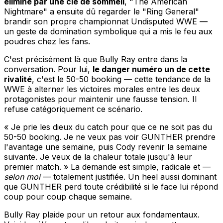
éliminé par une clé de sommeil
, "The American
Nightmare" a ensuite dû regarder le "Ring General"
brandir son propre championnat Undisputed WWE —
un geste de domination symbolique qui a mis le feu aux
poudres chez les fans.
C'est précisément là que Bully Ray entre dans la
conversation. Pour lui,
le danger numéro un de cette
rivalité
, c'est le 50-50 booking — cette tendance de la
WWE à alterner les victoires morales entre les deux
protagonistes pour maintenir une fausse tension. Il
refuse catégoriquement ce scénario.
« Je prie les dieux du catch pour que ce ne soit pas du
50-50 booking. Je ne veux pas voir GUNTHER prendre
l'avantage une semaine, puis Cody revenir la semaine
suivante. Je veux de la chaleur totale jusqu'à leur
premier match. » La demande est simple, radicale et —
selon moi
— totalement justifiée. Un heel aussi dominant
que GUNTHER perd toute crédibilité si le face lui répond
coup pour coup chaque semaine.
Bully Ray plaide pour un retour aux fondamentaux.