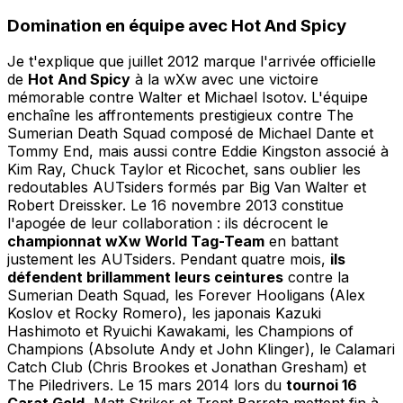
Domination en équipe avec Hot And Spicy
Je t'explique que juillet 2012 marque l'arrivée officielle
de
Hot And Spicy
à la wXw avec une victoire
mémorable contre Walter et Michael Isotov. L'équipe
enchaîne les affrontements prestigieux contre The
Sumerian Death Squad composé de Michael Dante et
Tommy End, mais aussi contre Eddie Kingston associé à
Kim Ray, Chuck Taylor et Ricochet, sans oublier les
redoutables AUTsiders formés par Big Van Walter et
Robert Dreissker. Le 16 novembre 2013 constitue
l'apogée de leur collaboration : ils décrocent le
championnat wXw World Tag-Team
en battant
justement les AUTsiders. Pendant quatre mois,
ils
défendent brillamment leurs ceintures
contre la
Sumerian Death Squad, les Forever Hooligans (Alex
Koslov et Rocky Romero), les japonais Kazuki
Hashimoto et Ryuichi Kawakami, les Champions of
Champions (Absolute Andy et John Klinger), le Calamari
Catch Club (Chris Brookes et Jonathan Gresham) et
The Piledrivers. Le 15 mars 2014 lors du
tournoi 16