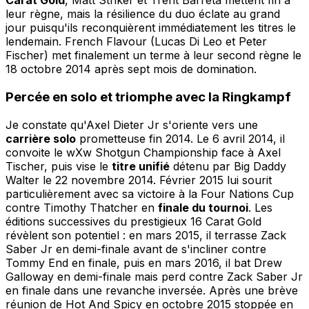
Carat Gold
, Matt Striker et Trent Barreta mettent fin à
leur règne, mais la résilience du duo éclate au grand
jour puisqu'ils reconquièrent immédiatement les titres le
lendemain. French Flavour (Lucas Di Leo et Peter
Fischer) met finalement un terme à leur second règne le
18 octobre 2014 après sept mois de domination.
Percée en solo et triomphe avec la Ringkampf
Je constate qu'Axel Dieter Jr s'oriente vers une
carrière solo
prometteuse fin 2014. Le 6 avril 2014, il
convoite le wXw Shotgun Championship face à Axel
Tischer, puis vise le
titre unifié
détenu par Big Daddy
Walter le 22 novembre 2014. Février 2015 lui sourit
particulièrement avec sa victoire à la Four Nations Cup
contre Timothy Thatcher en
finale du tournoi
. Les
éditions successives du prestigieux 16 Carat Gold
révèlent son potentiel : en mars 2015, il terrasse Zack
Saber Jr en demi-finale avant de s'incliner contre
Tommy End en finale, puis en mars 2016, il bat Drew
Galloway en demi-finale mais perd contre Zack Saber Jr
en finale dans une revanche inversée. Après une brève
réunion de Hot And Spicy en octobre 2015 stoppée en